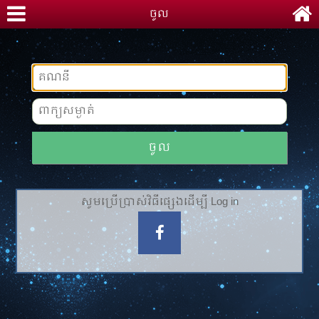
ចូល
ចូល
សូមប្រើប្រាស់វិធីផ្សេងដើម្បី Log in