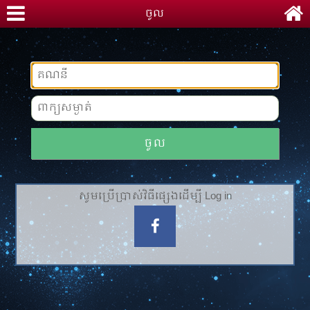
ចូល
ចូល
សូមប្រើប្រាស់វិធីផ្សេងដើម្បី Log in