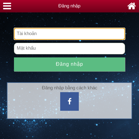
Đăng nhập
Đăng nhập
Đăng nhập bằng cách khác