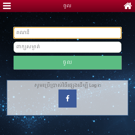
ចូល
ចូល
សូមប្រើប្រាស់វិធីផ្សេងដើម្បី Log in