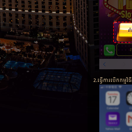
2.ធ្វើការបើកកម្មវិ