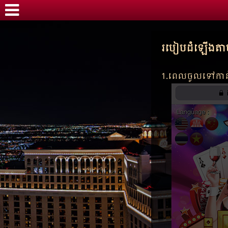
របៀបដំឡើងតា
1.ពេលចូលទៅកាន់ទ