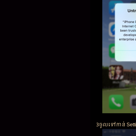
3ចូលទៅកាន់ Sett