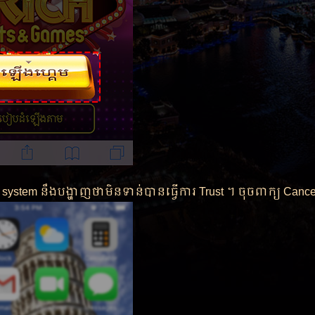
ធី system​ នឹងបង្ហាញថាមិនទាន់បានធ្វើការ Trust ។ ចុចពាក្យ Cance