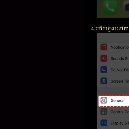
4.ហើយចូលទៅកាន់