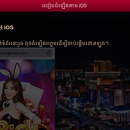
របៀបដំឡើងតាម iOS
ម iOS
ំព័រនេះរួច ចុចតំឡើងហ្គេមដើម្បីចាប់ផ្តើមដោនឡូត។